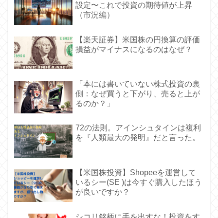
設定〜これで投資の期待値が上昇
（市況編）
【楽天証券】米国株の円換算の評価
損益がマイナスになるのはなぜ？
「本には書いていない株式投資の裏
側：なぜ買うと下がり、売ると上が
るのか？」
72の法則。アインシュタインは複利
を『人類最大の発明』だと言った。
【米国株投資】Shopeeを運営して
いるシー(SE )は今すぐ購入したほう
が良いですか？
シコリ銘柄に手を出すな！投資をす