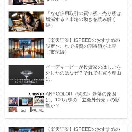
「なぜ信用取引の買い残・売り残は
増減する？市場の動きを読み解く
鍵」
【楽天証券】iSPEEDのおすすめの
設定〜これで投資の期待値が上昇
（市況編）
イーディーピーが投資家のはしごを
外したのはなぜ？それでも買う理由
は。
ANYCOLOR（5032）暴落の原因
は、100万株の「立会外分売」の影
響か？
【楽天証券】iSPEEDのおすすめの