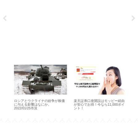
残
ロシアとウクライナの紛争が株価
楽天証券口座開設はモッピー経由
【楽
解
に与える影響はなにか。
が安心でお得！今なら11,000ポイ
設
2022/01/25市況
ント！
（