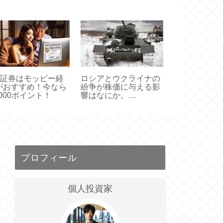
シアとウクライナの
シコリ銘柄に手を出す
楽天証券口座
争が株価に与える影
な！投資をする前に3
ッピー経由が
はなにか。
つの大事なチェックポ
得！今なら11
22/01/25市況
イント！
ント！
プロフィール
個人投資家