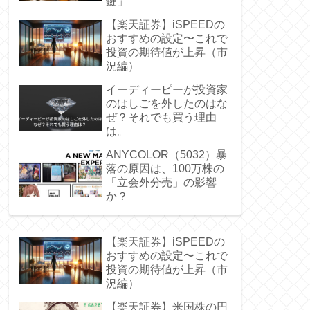
鍵」
【楽天証券】iSPEEDの
おすすめの設定〜これで
投資の期待値が上昇（市
況編）
イーディーピーが投資家
のはしごを外したのはな
ぜ？それでも買う理由
は。
ANYCOLOR（5032）暴
落の原因は、100万株の
「立会外分売」の影響
か？
【楽天証券】iSPEEDの
おすすめの設定〜これで
投資の期待値が上昇（市
況編）
【楽天証券】米国株の円