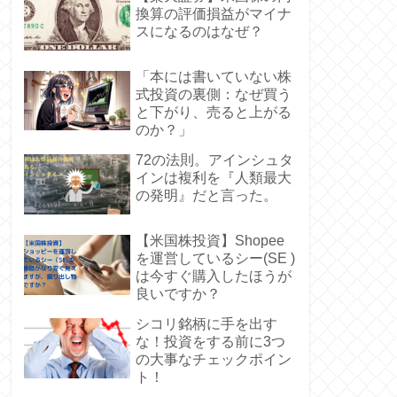
換算の評価損益がマイナ
スになるのはなぜ？
「本には書いていない株
式投資の裏側：なぜ買う
と下がり、売ると上がる
のか？」
72の法則。アインシュタ
インは複利を『人類最大
の発明』だと言った。
【米国株投資】Shopee
を運営しているシー(SE )
は今すぐ購入したほうが
良いですか？
シコリ銘柄に手を出す
な！投資をする前に3つ
の大事なチェックポイン
ト！