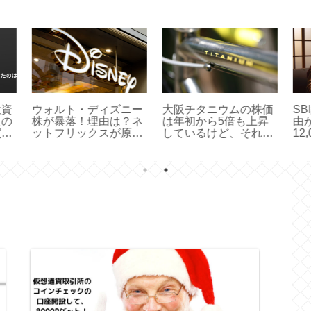
ニー
大阪チタニウムの株価
SBI証券はモッピー経
ロ
？ネ
は年初から5倍も上昇
由がおすすめ！今なら
紛
原
しているけど、それで
12,000ポイント！
響
も買う理由。
20