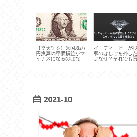
券】米国株の
イーディーピーが投資
ウォルト・ディズ
評価損益がマ
家のはしごを外したの
株が暴落！理由は
なるのはな
はなぜ？それでも買う
ットフリックスが
理由は。
因。
2021-10